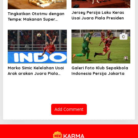
n
Jersey Persija Laku Keras
Tingkatkan Ototmu dengan
Usai Juara Piala Presiden
Tempe: Makanan Super
yang Harus Dicoba!
Marko Simic Kelelahan Usai
Galeri Foto Klub Sepakbola
Arak arakan Juara Piala
Indonesia Persija Jakarta
Presiden
Add Comment