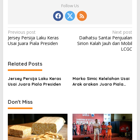
Follow Us
P
Previous post
Next post
Jersey Persija Laku Keras
Daihatsu Santai Penjualan
o
Usai Juara Piala Presiden
Sirion Kalah Jauh dari Mobil
s
LCGC
t
Related Posts
n
a
Jersey Persija Laku Keras
Marko Simic Kelelahan Usai
v
Usai Juara Piala Presiden
Arak arakan Juara Piala
Presiden
i
g
Don't Miss
a
t
i
o