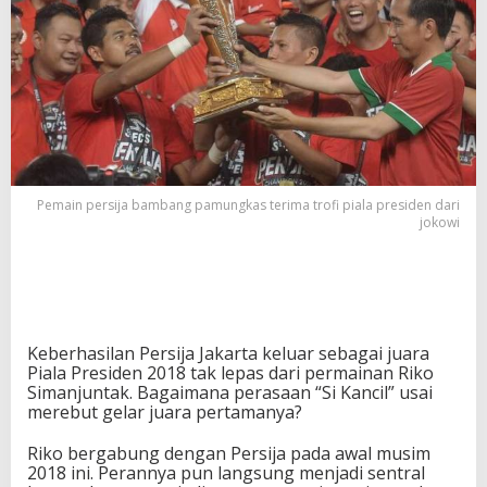
n
g
a
n
M
e
d
a
l
i
Pemain persija bambang pamungkas terima trofi piala presiden dari
J
jokowi
u
a
r
a
P
i
a
Keberhasilan Persija Jakarta keluar sebagai juara
l
Piala Presiden 2018 tak lepas dari permainan Riko
a
Simanjuntak. Bagaimana perasaan “Si Kancil” usai
P
merebut gelar juara pertamanya?
r
e
Riko bergabung dengan Persija pada awal musim
s
2018 ini. Perannya pun langsung menjadi sentral
i