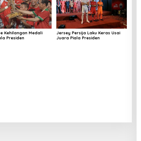
e Kehilangan Medali
Jersey Persija Laku Keras Usai
ala Presiden
Juara Piala Presiden