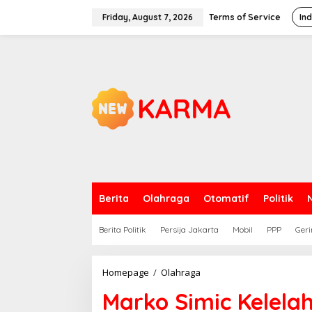
Skip
to
Friday, August 7, 2026
Terms of Service
In
content
Berita
Olahraga
Otomatif
Politik
Berita Politik
Persija Jakarta
Mobil
PPP
Geri
Marko
Homepage
/
Olahraga
Simic
Marko Simic Kelela
Kelelahan
Usai