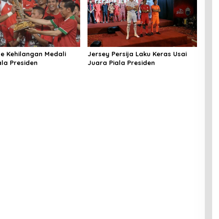
e Kehilangan Medali
Jersey Persija Laku Keras Usai
ala Presiden
Juara Piala Presiden