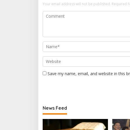
Your email address will not be published.
Required f
Save my name, email, and website in this b
News Feed