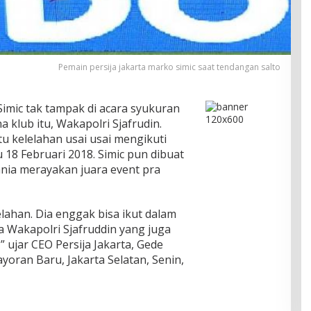
Pemain persija jakarta marko simic saat tendangan salto
Simic tak tampak di acara syukuran
klub itu, Wakapolri Sjafrudin.
tu kelelahan usai usai mengikuti
18 Februari 2018. Simic pun dibuat
nia merayakan juara event pra
elahan. Dia enggak bisa ikut dalam
a Wakapolri Sjafruddin yang juga
 ujar CEO Persija Jakarta, Gede
yoran Baru, Jakarta Selatan, Senin,