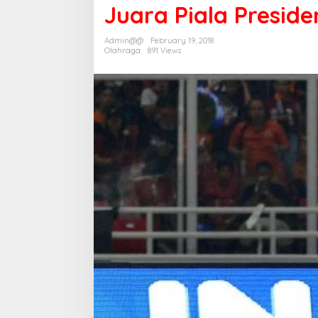
Juara Piala Preside
Arak
arakan
Juara
Admin@@
February 19, 2018
Piala
Olahraga
891 Views
Presiden