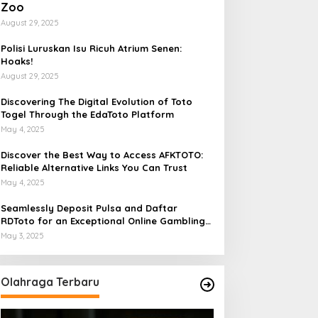
Zoo
August 29, 2025
Polisi Luruskan Isu Ricuh Atrium Senen:
Hoaks!
August 29, 2025
Discovering The Digital Evolution of Toto
Togel Through the EdaToto Platform
May 4, 2025
Discover the Best Way to Access AFKTOTO:
Reliable Alternative Links You Can Trust
May 4, 2025
Seamlessly Deposit Pulsa and Daftar
RDToto for an Exceptional Online Gambling
Experience
May 3, 2025
Olahraga Terbaru