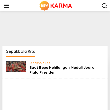
S
k
i
p
t
o
c
o
n
t
e
n
Sepakbola Kita
t
Sepakbola Kita
Saat Bepe Kehilangan Medali Juara
Piala Presiden