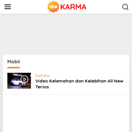
S
k
i
p
t
o
c
o
n
t
e
n
Mobil
t
Daihatsu
Video Kelemahan dan Kelebihan All New
Terios