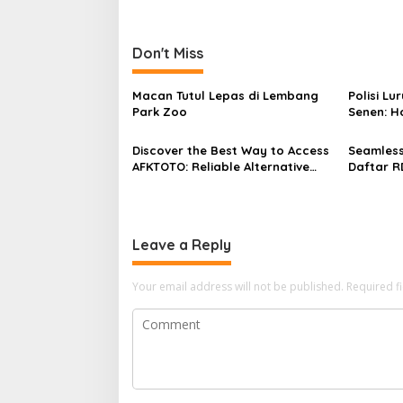
Don't Miss
Macan Tutul Lepas di Lembang
Polisi Lu
Park Zoo
Senen: H
Discover the Best Way to Access
Seamless
AFKTOTO: Reliable Alternative
Daftar R
Links You Can Trust
Online G
Leave a Reply
Your email address will not be published.
Required f