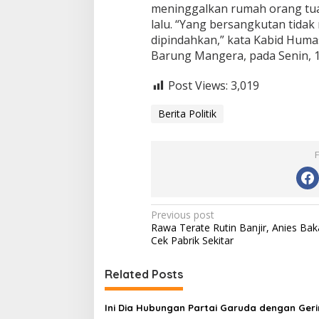
meninggalkan rumah orang tua
lalu. “Yang bersangkutan tida
dipindahkan,” kata Kabid Huma
Barung Mangera, pada Senin, 1
Post Views:
3,019
Berita Politik
Post
Previous post
Rawa Terate Rutin Banjir, Anies Bak
navigation
Cek Pabrik Sekitar
Related Posts
Ini Dia Hubungan Partai Garuda dengan Ger