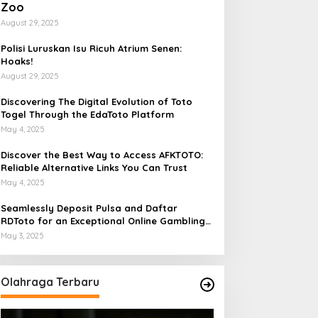
Zoo
August 29, 2025
Polisi Luruskan Isu Ricuh Atrium Senen:
Hoaks!
August 29, 2025
Discovering The Digital Evolution of Toto
Togel Through the EdaToto Platform
May 4, 2025
Discover the Best Way to Access AFKTOTO:
Reliable Alternative Links You Can Trust
May 4, 2025
Seamlessly Deposit Pulsa and Daftar
RDToto for an Exceptional Online Gambling
Experience
May 3, 2025
Olahraga Terbaru