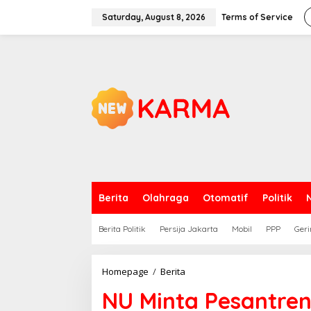
Skip
to
Saturday, August 8, 2026
Terms of Service
content
Berita
Olahraga
Otomatif
Politik
Berita Politik
Persija Jakarta
Mobil
PPP
Geri
NU
Homepage
/
Berita
Minta
NU Minta Pesantren
Pesantren
Tak