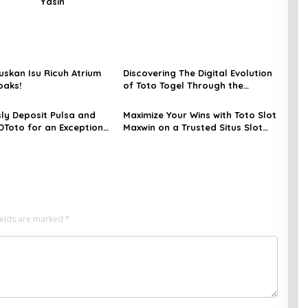
Yasin
ruskan Isu Ricuh Atrium
Discovering The Digital Evolution
oaks!
of Toto Togel Through the
EdaToto Platform
ly Deposit Pulsa and
Maximize Your Wins with Toto Slot
DToto for an Exceptional
Maxwin on a Trusted Situs Slot
ambling Experience
Terpercaya
ields are marked
*