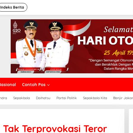
Indeks Berita
Nasional
Contoh Pos
ndra
Sepakbola
Daihatsu
Partai Politik
Sepakbola Kita
Banjir Jaka
 Tak Terprovokasi Teror