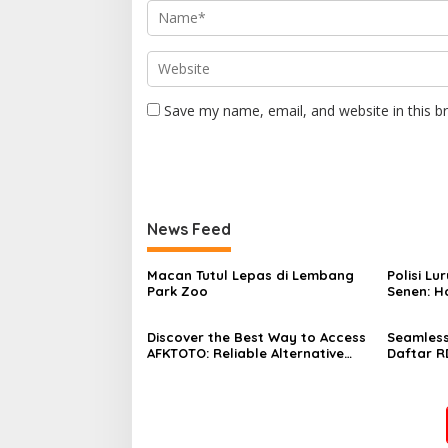
Save my name, email, and website in this b
News Feed
Macan Tutul Lepas di Lembang
Polisi Lu
Park Zoo
Senen: H
Discover the Best Way to Access
Seamless
AFKTOTO: Reliable Alternative
Daftar R
Links You Can Trust
Online G