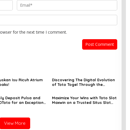
rowser for the next time I comment.
ruskan Isu Ricuh Atrium
Discovering The Digital Evolution
oaks!
of Toto Togel Through the
EdaToto Platform
ly Deposit Pulsa and
Maximize Your Wins with Toto Slot
DToto for an Exceptional
Maxwin on a Trusted Situs Slot
ambling Experience
Terpercaya
View More