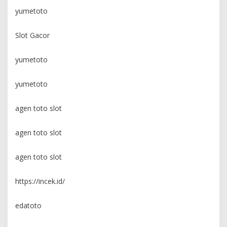
yumetoto
Slot Gacor
yumetoto
yumetoto
agen toto slot
agen toto slot
agen toto slot
https://incek.id/
edatoto