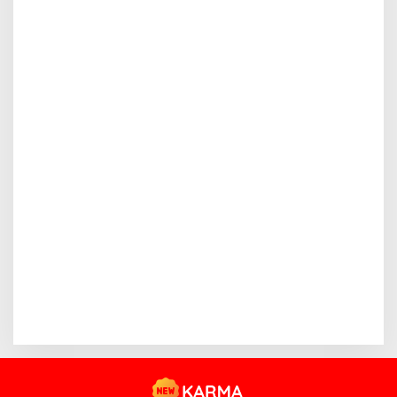
https://www.persona-psi.com/wp/trastorno-de-panico-o-
crisis-de-angustia-panic-attack/