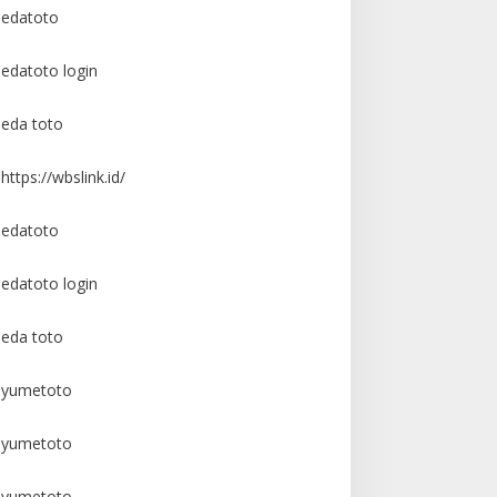
edatoto
edatoto login
eda toto
https://wbslink.id/
edatoto
edatoto login
eda toto
yumetoto
yumetoto
yumetoto