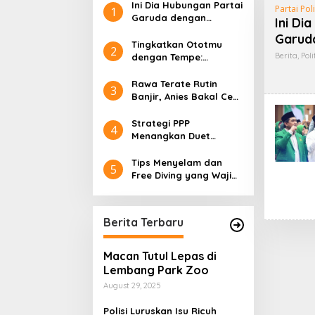
Ini Dia Hubungan Partai
Partai Poli
1
Garuda dengan
Ini Di
Gerindra
Garud
Tingkatkan Ototmu
2
Berita
,
Poli
dengan Tempe:
Makanan Super yang
Harus Dicoba!
Rawa Terate Rutin
3
Banjir, Anies Bakal Cek
Pabrik Sekitar
Strategi PPP
4
Menangkan Duet
Ganjar dan Gus Yasin
Tips Menyelam dan
5
Free Diving yang Wajib
Diketahui untuk Pemula
Berita Terbaru
Macan Tutul Lepas di
Lembang Park Zoo
August 29, 2025
Polisi Luruskan Isu Ricuh