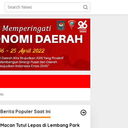
rta
Berita Populer Saat Ini
Macan Tutul Lepas di Lembang Park