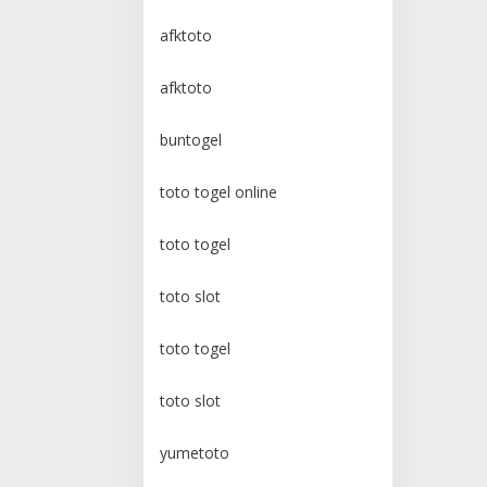
afktoto
afktoto
buntogel
toto togel online
toto togel
toto slot
toto togel
toto slot
yumetoto