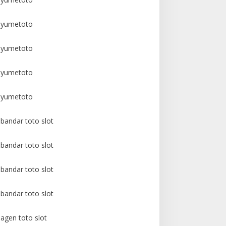
yumetoto
yumetoto
yumetoto
yumetoto
bandar toto slot
bandar toto slot
bandar toto slot
bandar toto slot
agen toto slot