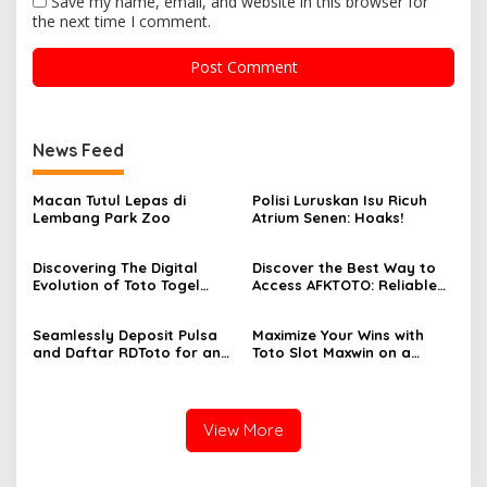
Save my name, email, and website in this browser for
the next time I comment.
News Feed
Macan Tutul Lepas di
Polisi Luruskan Isu Ricuh
Lembang Park Zoo
Atrium Senen: Hoaks!
Discovering The Digital
Discover the Best Way to
Evolution of Toto Togel
Access AFKTOTO: Reliable
Through the EdaToto
Alternative Links You Can
Platform
Trust
Seamlessly Deposit Pulsa
Maximize Your Wins with
and Daftar RDToto for an
Toto Slot Maxwin on a
Exceptional Online
Trusted Situs Slot
Gambling Experience
Terpercaya
View More