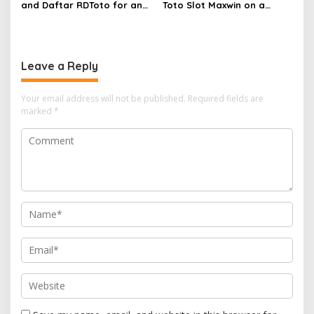
and Daftar RDToto for an
Toto Slot Maxwin on a
Exceptional Online
Trusted Situs Slot
Gambling Experience
Terpercaya
Leave a Reply
Your email address will not be published.
Required fields are
marked
*