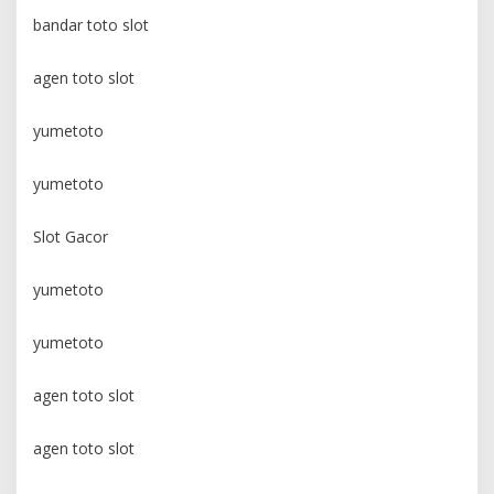
bandar toto slot
agen toto slot
yumetoto
yumetoto
Slot Gacor
yumetoto
yumetoto
agen toto slot
agen toto slot