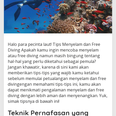
Halo para pecinta laut! Tips Menyelam dan Free
Diving Apakah kamu ingin mencoba menyelam
atau free diving namun masih bingung tentang
hal-hal yang perlu diketahui sebagai pemula?
Jangan khawatir, karena di sini kami akan
memberikan tips-tips yang wajib kamu ketahui
sebelum memulai petualangan menyelam dan free
divingengan memahami tips-tips ini, kamu akan
dapat menikmati pengalaman menyelam dan free
diving dengan lebih aman dan menyenangkan. Yuk,
simak tipsnya di bawah ini!
Teknik Pernafasan yang