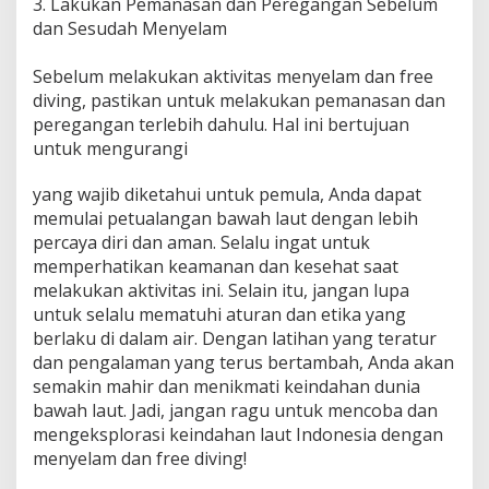
3. Lakukan Pemanasan dan Peregangan Sebelum
dan Sesudah Menyelam
Sebelum melakukan aktivitas menyelam dan free
diving, pastikan untuk melakukan pemanasan dan
peregangan terlebih dahulu. Hal ini bertujuan
untuk mengurangi
yang wajib diketahui untuk pemula, Anda dapat
memulai petualangan bawah laut dengan lebih
percaya diri dan aman. Selalu ingat untuk
memperhatikan keamanan dan kesehat saat
melakukan aktivitas ini. Selain itu, jangan lupa
untuk selalu mematuhi aturan dan etika yang
berlaku di dalam air. Dengan latihan yang teratur
dan pengalaman yang terus bertambah, Anda akan
semakin mahir dan menikmati keindahan dunia
bawah laut. Jadi, jangan ragu untuk mencoba dan
mengeksplorasi keindahan laut Indonesia dengan
menyelam dan free diving!