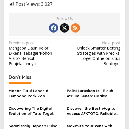
Post Views:
3,027
Follow Us
Post
Previous post
Next post
Mengapa Daun Kelor
Unlock Smarter Betting
navigation
Dikenal sebagai ‘Pohon
Strategies with Prediksi
Ajaib’? Berikut
Togel Online on Situs
Penjelasannya
Buntogel
Don't Miss
Macan Tutul Lepas di
Polisi Luruskan Isu Ricuh
Lembang Park Zoo
Atrium Senen: Hoaks!
Discovering The Digital
Discover the Best Way to
Evolution of Toto Togel
Access AFKTOTO: Reliable
Through the EdaToto
Alternative Links You Can
Platform
Trust
Seamlessly Deposit Pulsa
Maximize Your Wins with