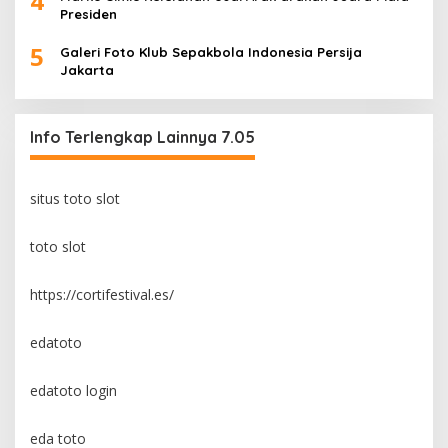
4
Presiden
5
Galeri Foto Klub Sepakbola Indonesia Persija
Jakarta
Info Terlengkap Lainnya 7.05
situs toto slot
toto slot
https://cortifestival.es/
edatoto
edatoto login
eda toto