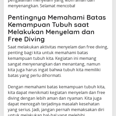
menyenangkan. Selamat mencoba!
Pentingnya Memahami Batas
Kemampuan Tubuh saat
Melakukan Menyelam dan
Free Diving
Saat melakukan aktivitas menyelam dan free diving,
penting bagi kita untuk memahami batas
kemampuan tubuh kita. Kegiatan ini memang
sangat menyenangkan dan menantang, namun
kita juga harus ingat bahwa tubuh kita memiliki
batas yang perlu dihormati.
Dengan memahami batas kemampuan tubuh kita,
kita dapat menikmati kegiatan menyelam dan free
diving dengan lebih aman dan nyaman. Kita juga
dapat mencegah terjadinya masalah kesehatan
yang serius. Jadi, jangan pernah memaksakan diri
untuk melakukan hal-hal yang melebihi