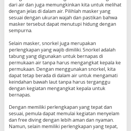
dari air dan juga memungkinkan kita untuk melihat
dengan jelas di dalam air. Pilihlah masker yang
sesuai dengan ukuran wajah dan pastikan bahwa
masker tersebut dapat menutupi hidung dengan
sempurna.
Selain masker, snorkel juga merupakan
perlengkapan yang wajib dimiliki. Snorkel adalah
tabung yang digunakan untuk bernapas di
permukaan air tanpa harus mengangkat kepala ke
permukaan. Dengan menggunakan snorkel, kita
dapat tetap berada di dalam air untuk mengamati
keindahan bawah laut tanpa harus terganggu
dengan kegiatan mengangkat kepala untuk
bernapas.
Dengan memiliki perlengkapan yang tepat dan
sesuai, pemula dapat memulai kegiatan menyelam
dan free diving dengan lebih aman dan nyaman.
Namun, selain memiliki perlengkapan yang tepat,